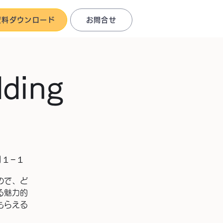
資料ダウンロード
お問合せ
ding
目１−１
ので、ど
る魅力的
もらえる