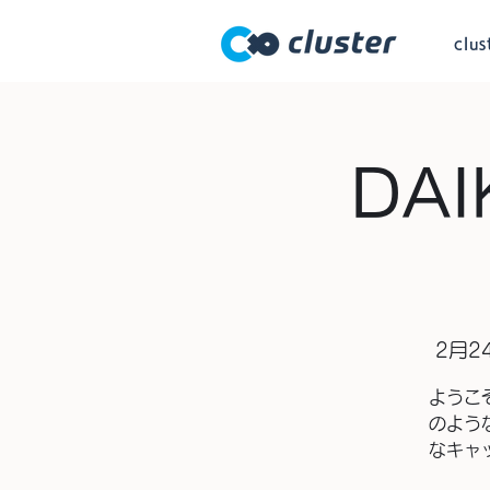
clu
DAI
2月2
ようこ
のよう
なキャ